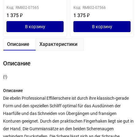
Код:
RM802-07565
Код:
RM802-07566
1 375
₽
1 375
₽
В корзину
В корзину
Описание
Характеристики
Описание
(!)
Описание
Die ebelin Professional Effilierschere ist durch ihre klassisch-gerade
Form und den speziellen Schliff optimal für das Ausdünnen der
Haarfülle und das Schneiden von Übergängen und fransigen
Konturen geeignet. Durch den praktischen Fingerhaken liegt sie gut in
der Hand. Die Gummiansätze an den beiden Scherenaugen
verhindern Druckstellen. Die Schere lässt sich an der Schraube